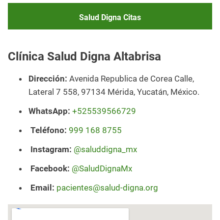
Salud Digna Citas
Clínica Salud Digna Altabrisa
Dirección:
Avenida Republica de Corea Calle,
Lateral 7 558, 97134 Mérida, Yucatán, México.
WhatsApp:
+525539566729
Teléfono:
999 168 8755
Instagram:
@saluddigna_mx
Facebook:
@SaludDignaMx
Email:
pacientes@salud-digna.org